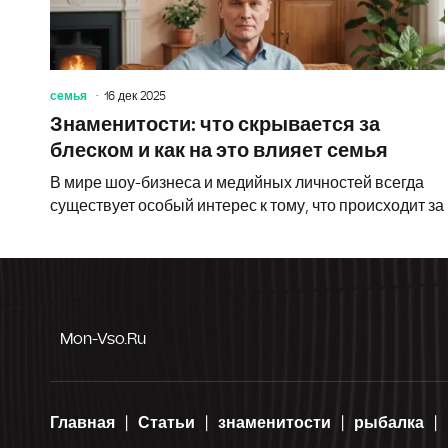
семья
16 дек 2025
Знаменитости: что скрывается за
блеском и как на это влияет семья
В мире шоу-бизнеса и медийных личностей всегда
существует особый интерес к тому, что происходит за
Mon-Vso.ru
Главная
Статьи
знаменитости
рыбалка