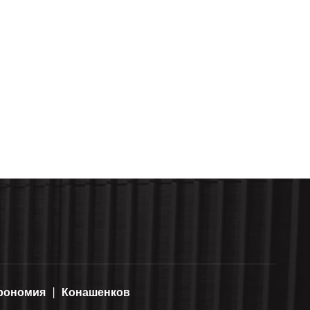
рономия
Конашенков